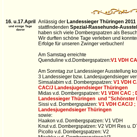
16. u.17.April
Anlässig der
Landessieger Thüringen 2011
und einige Tage
stattfindenden
Spezial-Rassehunde-Ausstel
davor
haben sich viele Dombergspatzen als Besuch
Wir durften schöne Tage verleben und konnte
Erfolge für unseren Zwinger verbuchen!
Am Samstag erreichte
Quenduline v.d.Dombergspatzen:
V1 VDH CA
Am Sonntag zur Landessieger Ausstellung kon
3 Landessieger bzw. Landesjugendsieger ve
Simsalabim v.d. Dombergspatzen:
V1 VDH C
CAC/J Landesjugendsieger Thüringen
Midas v.d. Dombergspatzen:
V1 VDH CAC ;
Landessieger Thüringen und "Schönster 
Sissi v.d. Dombergspatzen:
V1 VDH CAC/J ;
Landesjugendsieger Thüringen
sowie:
Haakon v.d. Dombergspatzen:
V1
VDH
Knut v.d. Dombergspatzen: V2 VDH Res u. D
Picollo v.d. Dombergspatzen: V2