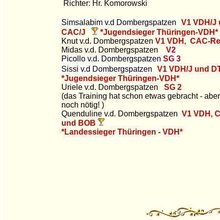
Richter: Hr. Komorowski
Simsalabim v.d Dombergspatzen
V1 VDH/J
CAC/J
*Jugendsieger Thüringen-VDH*
K
nut v.d. Dombergspatzen
V1 VDH, CAC-Re
Midas v.d. Dombergspatzen
V2
Picollo v.d. Dombergspatzen
SG 3
Sissi v.d Dombergspatzen
V1 VDH/J und 
*Jugendsieger Thüringen-VDH*
Uriele v.d. Dombergspatzen
SG 2
(das Training hat schon etwas gebracht - abe
noch nötig! )
Quenduline v.d. Dombergspatzen
V1 VDH, 
und BOB
*Landessieger Thüringen - VDH*