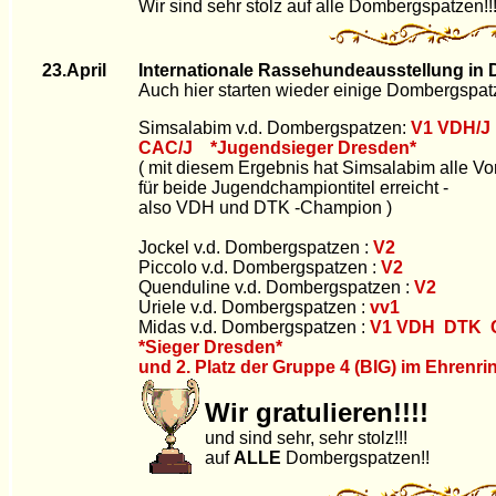
Wir sind sehr stolz auf alle Dombergspatzen!!
23.April
Internationale Rassehundeausstellung in 
Auch hier starten wieder einige Dombergspat
Simsalabim v.d. Dombergspatzen:
V1 VDH/J
CAC/J *Jugendsieger Dresden*
( mit diesem Ergebnis hat Simsalabim alle V
für beide Jugendchampiontitel erreicht -
also VDH und DTK -Champion )
Jockel v.d. Dombergspatzen :
V2
Piccolo v.d. Dombergspatzen :
V2
Quenduline v.d. Dombergspatzen :
V2
Uriele v.d. Dombergspatzen :
vv1
Midas v.d. Dombergspatzen :
V1 VDH DTK 
*Sieger Dresden*
und 2. Platz der Gruppe 4 (BIG) im Ehrenrin
Wir gratulieren!!!!
und sind sehr, sehr stolz!!!
auf
ALLE
Dombergspatzen!!