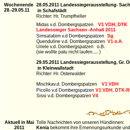
Wochenende
28.05.2011 Landessiegerausstellung- Sac
28.-29.05.11
in Schafstädt
Richter: Hr. Trumpfheller
r
Midas v.d. Dombergspatzen
V1 VDH, DTK
Landessieger Sachsen -Anhalt 2011
Simsalabim v.d Dombergspatzen
Sg
Quenduline v.d. Dombergspatzen
V1 o.A.
Uriele v.d. Dombergspatzen o.B.
(sie wollte patu nicht laufen..... )
29.05.2011 Landessiegerausstellung, Gr. 
in Kleinwallstadt
Richter: Hr. Osterwalder
r
Mischkav.d. Dombergspatzen
V1 VDH
Picollo v.d Dombergspatzen
V1 VDH, DTK-R
Sissi v.d. Dombergspatzen
V4
Aktuell in Mai
Tolle Nachrichten von unseren Hündinnen:
2011
Kenia
bekommt ihre Ernennungsurkunde und 