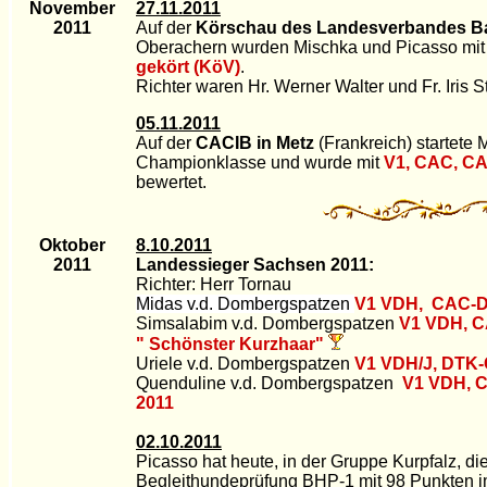
November
27.11.2011
2011
Auf der
Körschau des Landesverbandes B
Oberachern wurden Mischka und Picasso mi
gekört (KöV)
.
Richter waren Hr. Werner Walter und Fr. Iris S
05.11.2011
Auf der
CACIB in Metz
(Frankreich) startete 
Championklasse und wurde mit
V1, CAC, C
bewertet.
Oktober
8.10.2011
2011
Landessieger Sachsen 2011:
Richter: Herr Tornau
Midas
v.d. Dombergspatzen
V1 VDH, CAC-D
Simsalabim v.d. Dombergspatzen
V1 VDH, 
" Schönster Kurzhaar"
Uriele v.d. Dombergspatzen
V1 VDH/J, DTK
Quenduline v.d. Dombergspatzen
V1 VDH, 
2011
02.10.2011
Picasso hat heute, in der Gruppe Kurpfalz, di
Begleithundeprüfung BHP-1 mit 98 Punkten im 