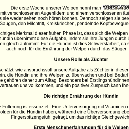
Die erste Woche unserer Welpen nennt man
 mit verschlossenen Augenlidern und einem verschlossenen ä
ss sie weder sehen noch hören können. Dennoch zeigen sie be
Saugen, den Milchtritt, Kreiskriechen, pendelnde Kopfbewegu
ichtiges Merkmal dieser frühen Phase ist, dass sich die Welpen 
hündin übernimmt diese Aufgabe, indem sie ihre Jungen durch 
 gleich aufnimmt. Für die Hündin ist dies Schwerstarbeit, da 
auch noch für die Ernährung der Welpen durch das Säugen
Unsere Rolle als Züchter
rschätzt, wie anspruchsvoll unsere Aufgabe als Züchter in diese
rin, die Hündin und ihre Welpen zu überwachen und bei Bedarf 
e gehören daher zum Alltag. Besonders bei Erstlingshündinnen 
vertrauen uns vollkommen, und ein positiver Zuspruch kann ihn
Die richtige Ernährung der Hündin
 Fütterung ist essenziell. Eine Unterversorgung mit Vitaminen u
olgen für die Hündin haben, während eine Überversorgung ebenf
Fingerspitzengefühl gefragt, um das richtige Gleichgewicht
Erste Menschenerfahrungen für die Welpen