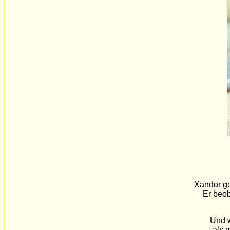
Xandor ge
Er beob
Und w
als m