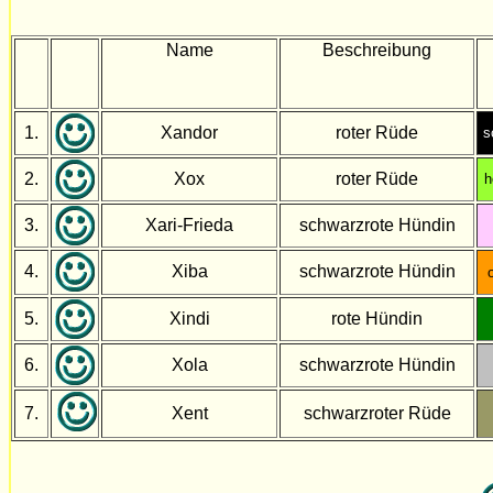
Name
Beschreibung
1.
Xandor
roter Rüde
s
2.
Xox
roter Rüde
h
3.
Xari-Frieda
schwarzrote Hündin
4.
Xiba
schwarzrote Hündin
5.
Xindi
rote Hündin
6.
Xola
schwarzrote Hündin
7.
Xent
schwarzroter Rüde