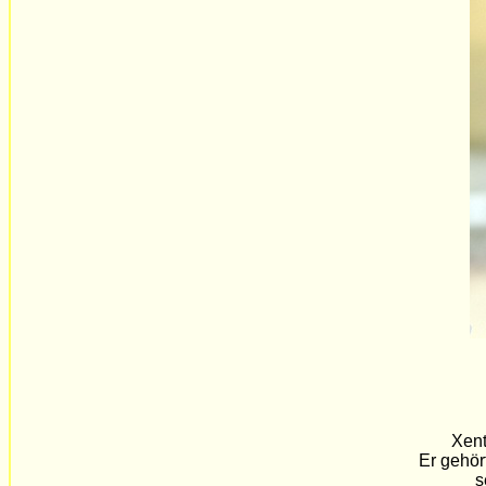
Xent
Er gehör
se