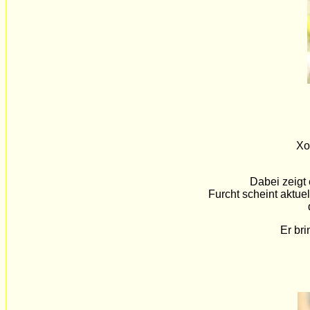
Xo
Dabei zeigt
Furcht scheint aktuel
d
Er br