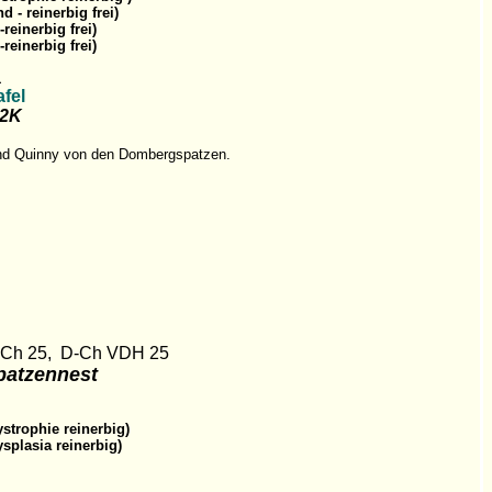
 - reinerbig frei)
reinerbig frei)
reinerbig frei)
1
fel
32K
und Quinny von den Dombergspatzen.
-Ch 25, D-Ch VDH 25
patzennest
rophie reinerbig)
plasia reinerbig)