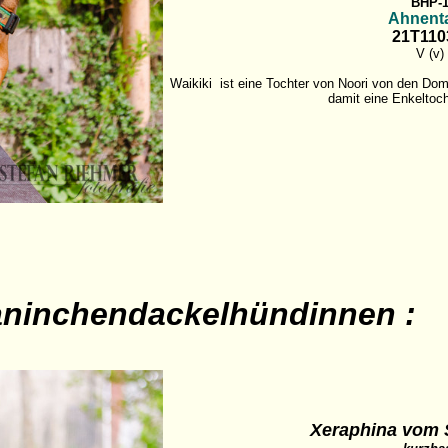
BHP-
Ahnenta
21T11
V (v)
Waikiki ist eine Tochter von Noori von den Dom
damit eine Enkeltoch
ninchendackelhündinnen :
Xeraphina
vom 