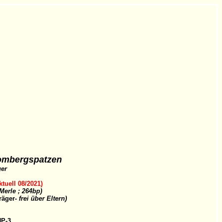
ombergspatzen
ger
ktuell 08/2021)
Merle ; 264bp)
räger
- frei über Eltern)
P-3