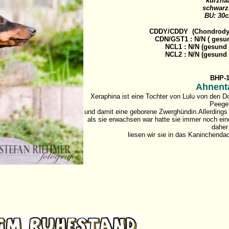
kurzha
schwarz
BU: 30
CDDY/CDDY (Chondrodyst
CDN/GST1 : N/N ( gesund
NCL1 : N/N (gesund -
NCL2 : N/N (gesund -
BHP-
Ahnent
Xeraphina ist eine Tochter von Lulu von den 
Peege
und damit eine geborene Zwerghündin.Allerdings 
als sie erwachsen war hatte sie immer noch ei
daher
liesen wir sie in das Kaninchend