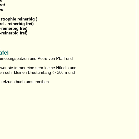
ar
rot
cm
rophie reinerbig )
 - reinerbig frei)
reinerbig frei)
reinerbig frei)
1
afel
Domebergspatzen und Petro von Pfaff und
l
war sie immer eine sehr kleine Hündin und
nen sehr kleinen Brustumfang -> 30cm und
ackelzuchtbuch umschreiben.