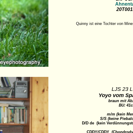
Ahnenta
20T00
Quinny ist eine Tochter von Mi
LJS 23 L
Yoyo vom Sp
braun mit Ab
BU: 41
m/m (kein Mer
S/S (keine Pieba
D/D de (kein Verdünnungst
CDDY/CDDY (Chondrodyst