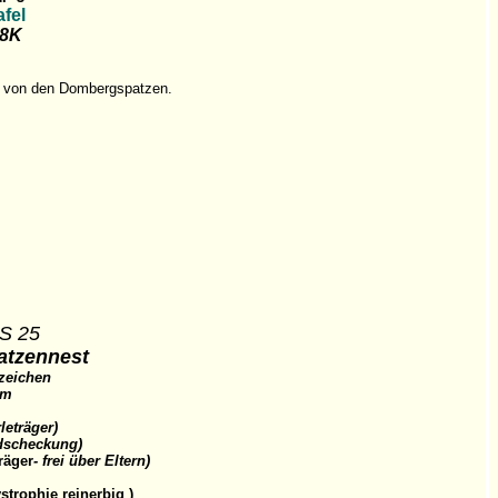
fel
18K
ne von den Dombergspatzen.
S 25
atzennest
zeichen
cm
leträger)
ldscheckung)
räger
- frei über Eltern)
rophie reinerbig )