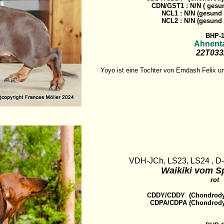
CDN/GST1 : N/N ( gesund
NCL1 : N/N (gesund -
NCL2 : N/N (gesund -
BHP-
Ahnenta
22T03
Yoyo ist eine Tochter von Emdash Felix 
VDH-JCh, LS23, LS24 , D
Waikiki vom S
r
ot
CDDY/CDDY (Chondrodyst
CDPA/CDPA (Chondrodys