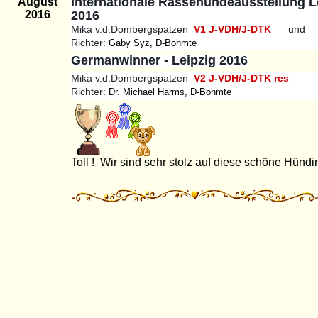
Internationale Rassehundeausstellung L
August
2016
2016
Mika v.d.Dombergspatzen
V1 J-VDH/J-DTK
und
Richter:
Gaby Syz, D-Bohmte
Germanwinner - Leipzig 2016
Mika v.d.Dombergspatzen
V2 J-VDH/J-DTK
res
Richter:
Dr. Michael Harms, D-Bohmte
Toll ! Wir sind sehr stolz auf diese schöne Hündi