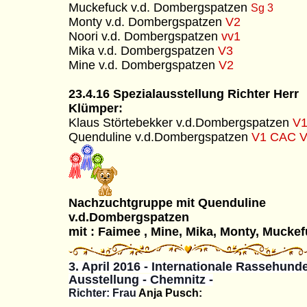
Muckefuck v.d. Dombergspatzen
Sg 3
Monty v.d. Dombergspatzen
V2
Noori v.d. Dombergspatzen
vv1
Mika v.d. Dombergspatzen
V3
Mine v.d. Dombergspatzen
V2
23.4.16 Spezialausstellung Richter Herr
Klümper:
Klaus Störtebekker v.d.Dombergspatzen
V1
Quenduline v.d.Dombergspatzen
V1 CAC 
Nachzuchtgruppe mit Quenduline
v.d.Dombergspatzen
mit : Faimee , Mine, Mika, Monty, Mucke
3. April 2016 - Internationale Rassehund
Ausstellung - Chemnitz -
Richter: Frau
Anja Pusch: