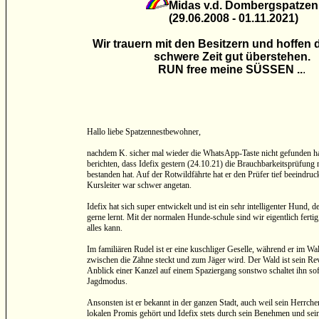
Midas v.d. Dombergspatzen
(29.06.2008 - 01.11.2021)
Wir trauern mit den Besitzern und hoffen d
schwere Zeit gut überstehen.
RUN free meine SÜSSEN ..
.
Hallo liebe Spatzennestbewohner,
nachdem K. sicher mal wieder die WhatsApp-Taste nicht gefunden ha
berichten, dass Idefix gestern (24.10.21) die Brauchbarkeitsprüfung
bestanden hat. Auf der Rotwildfährte hat er den Prüfer tief beeindruc
Kursleiter war schwer angetan.
Idefix hat sich super entwickelt und ist ein sehr intelligenter Hund, d
gerne lernt. Mit der normalen Hunde-schule sind wir eigentlich fertig
alles kann.
Im familiären Rudel ist er eine kuschliger Geselle, während er im W
zwischen die Zähne steckt und zum Jäger wird. Der Wald ist sein Rev
Anblick einer Kanzel auf einem Spaziergang sonstwo schaltet ihn sof
Jagdmodus.
Ansonsten ist er bekannt in der ganzen Stadt, auch weil sein Herrche
lokalen Promis gehört und Idefix stets durch sein Benehmen und se