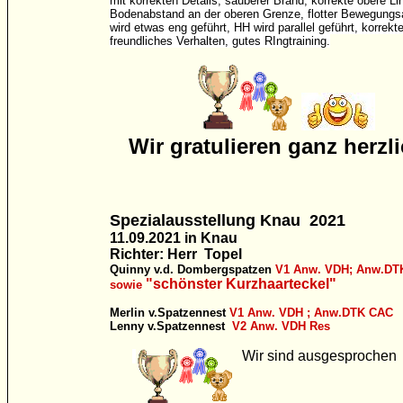
mit korrekten Details, sauberer Brand, korrekte obere Lin
Bodenabstand an der oberen Grenze, flotter Bewegungs
wird etwas eng geführt, HH wird parallel geführt, korrekt
freundliches Verhalten, gutes RIngtraining.
Wir gratulieren ganz herzli
Spezialausstellung Knau 2021
11.09.2021 in Knau
Richter: Herr Topel
Quinny v.d. Dombergspatzen
V1 Anw. VDH; Anw.DT
"schönster Kurzhaarteckel"
sowie
Merlin v.Spatzennest
V1 Anw. VDH ; Anw.DTK CAC
Lenny v.Spatzennest
V2 Anw. VDH Res
Wir sind ausgesprochen