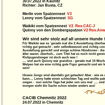
30.07.2022 in Kaunitz
Richter: Jan Busta, CZ
Merlin vom Spatzennest
V3
Lenny vom
Spatzennest
SG
Waikiki vom Spatzennest
V2 Res.CAC-J
Quinny von den Dombergspatzen
V2
Res.Anw
Wir sind sehr stolz auf all unsere Hunde
!
Für Waikiki war es ´gerade mal die 2.Ausstellung überha
richtig gut gemacht - sehr selbstbewusst und richtig cool
Ausstellung gerockt! und einige schöne Hündinnen - die
älter waren- überholt... zum Titel hat es noch nicht gere
Klubjugendsieger ist doch auch was !
.... und auch Quinny war grandios - gerade mal 14 Woch
Welpen hat sie eine richtig gute Figur gemacht und wir 
sein!
Unsere Jungs sind ebenfalls gut gelaufen! Aber - wie e
kann.... Lenny hatte einen schlechten Tag und wollte patu
zeigen - nun solche Tage hat jeder von uns mal .... und
morgen sieht die Sache schon wieder anders aus!
CACIB Chemnitz
2022
24.07.2022 in Chemnitz