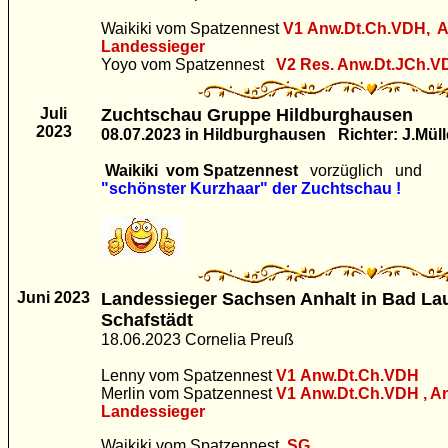
Waikiki vom Spatzennest
V1
Anw.Dt.Ch.VDH, 
Landessieger
Yoyo vom Spatzennest
V2
Res. Anw.Dt.JCh.V
Juli
Zuchtschau Gruppe Hildburghausen
2023
08.07.2023 in Hildburghausen Richter: J.Müll
Waikiki vom Spatzennest
vorzüglich und
"schönster Kurzhaar" der Zuchtschau !
Juni 2023
Landessieger Sachsen Anhalt in Bad La
Schafstädt
18.06.2023 Cornelia Preuß
Lenny vom Spatzennest
V1
Anw.Dt.Ch.VDH
Merlin vom Spatzennest
V1
Anw.Dt.Ch.VDH , A
Landessieger
Waikiki vom Spatzennest
SG