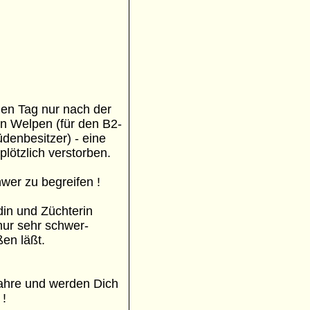
nen Tag nur nach der
n Welpen (für den B2-
denbesitzer) - eine
plötzlich verstorben.
hwer zu begreifen !
din und Züchterin
nur sehr schwer-
ßen läßt.
 Jahre und werden Dich
 !