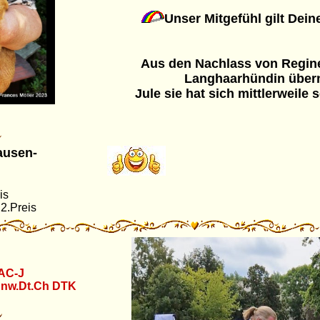
Unser Mitgefühl gilt Dei
Aus den Nachlass von Regine
Langhaarhündin übe
Jule sie hat sich mittlerweile 
ausen-
is
2.Preis
AC-J
nw.Dt.Ch DTK