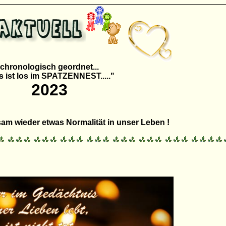
chronologisch geordnet...
 ist los im SPATZENNEST....."
20
23
m wieder etwas Normalität in unser Leben !