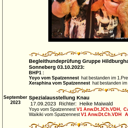
Begleithundeprüfung Gruppe Hildburgh
Sonneberg 03.10.2023:
BHP1 :
Yoyo vom Spatzennest
hat bestanden im 1.Pre
Xeraphina vom Spatzennest
hat bestanden im 
September
Spezialausstellung Knau
2023
17.09.2023
Richter: Heike Maiwald
Yoyo vom Spatzennest
V1
Anw.Dt.JCh.VDH, C
Waikiki vom Spatzennest
V1
Anw.Dt.Ch.VDH A