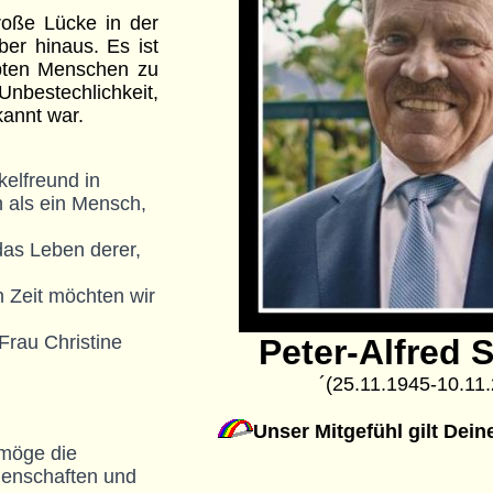
große Lücke in der
er hinaus. Es ist
bten Menschen zu
Unbestechlichkeit,
kannt war.
elfreund in 

Peter-Alfred 
´(25.11.1945-10.11
Unser Mitgefühl gilt Dei
möge die 
