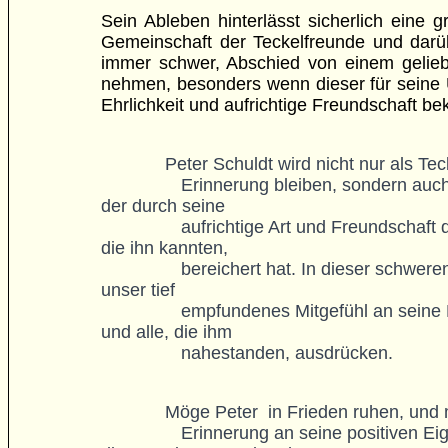
Sein Ableben hinterlässt sicherlich eine 
Gemeinschaft der Teckelfreunde und darüb
immer schwer, Abschied von einem gelie
nehmen, besonders wenn dieser für seine 
Ehrlichkeit und aufrichtige Freundschaft be
Peter Schuldt wird nicht nur als Teck
		Erinnerung bleiben, sondern auch als ein Mensch, 
der durch seine 

		aufrichtige Art und Freundschaft das Leben derer, 
die ihn kannten, 

		bereichert hat. In dieser schweren Zeit möchten wir 
unser tief 

		empfundenes Mitgefühl an seine Frau Christine 
und alle, die ihm 

		nahestanden, ausdrücken.
Möge Peter  in Frieden ruhen, und 
		Erinnerung an seine positiven Eigenschaften und 