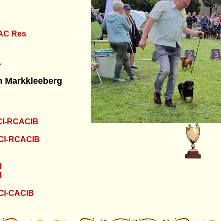
AC Res
n Markkleeberg
CI-RCACIB
FCI-RCACIB
H
H
CI-CACIB