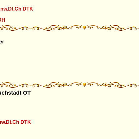
Anw.Dt.Ch DTK
DH
er
uchstädt OT
nw.Dt.Ch DTK