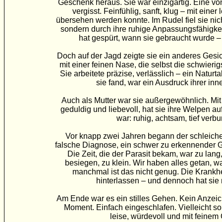
Geschenk heraus. Sie war einzigartig. Eine vo
vergisst. Feinfühlig, sanft, klug – mit einer l
übersehen werden konnte. Im Rudel fiel sie ni
sondern durch ihre ruhige Anpassungsfähigkeit
hat gespürt, wann sie gebraucht wurde –
Doch auf der Jagd zeigte sie ein anderes Gesicht
mit einer feinen Nase, die selbst die schwierigs
Sie arbeitete präzise, verlässlich – ein Naturt
sie fand, war ein Ausdruck ihrer inn
Auch als Mutter war sie außergewöhnlich. Mit 
geduldig und liebevoll, hat sie ihre Welpen a
war: ruhig, achtsam, tief verb
Vor knapp zwei Jahren begann der schleich
falsche Diagnose, ein schwer zu erkennender
Die Zeit, die der Parasit bekam, war zu lang
besiegen, zu klein. Wir haben alles getan, w
manchmal ist das nicht genug. Die Krankhe
hinterlassen – und dennoch hat sie 
Am Ende war es ein stilles Gehen. Kein Anzeic
Moment. Einfach eingeschlafen. Vielleicht so,
leise, würdevoll und mit feinem