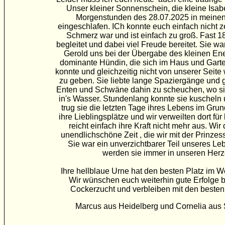
Unser kleiner Sonnenschein, die kleine Isabe
Morgenstunden des 28.07.2025 in meinen
eingeschlafen. ICh konnte euch einfach nicht ze
Schmerz war und ist einfach zu groß. Fast 18
begleitet und dabei viel Freude bereitet. Sie war
Gerold uns bei der Übergabe des kleinen Ene
dominante Hündin, die sich im Haus und Garte
konnte und gleichzeitig nicht von unserer Seite
zu geben. Sie liebte lange Spaziergänge und 
Enten und Schwäne dahin zu scheuchen, wo si
in's Wasser. Stundenlang konnte sie kuscheln 
trug sie die letzten Tage ihres Lebens im Gru
ihre Lieblingsplätze und wir verweilten dort fü
reicht einfach ihre Kraft nicht mehr aus. Wir
unendlichschöne Zeit , die wir mit der Prinzess
Sie war ein unverzichtbarer Teil unseres L
werden sie immer in unseren Herz
Ihre hellblaue Urne hat den besten Platz im
Wir wünschen euch weiterhin gute Erfolge be
Cockerzucht und verbleiben mit den beste
Marcus aus Heidelberg und Cornelia aus